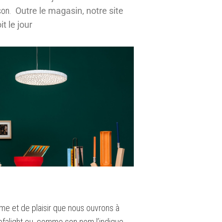
ison.
Outre le magasin, notre site
it le jour
e et de plaisir que nous ouvrons à
falight ou, comme son nom l’indique,