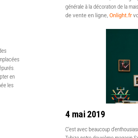
générale à la décoration de la ma
de vente en ligne,
Onlight.fr
vo
 des
emplacées
 épurés.
pter en
ée les
4 mai 2019
C’est avec beaucoup d’enthousiasm
Tubize notre deuxième magasin So