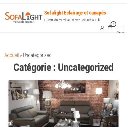
Sofalight Eclairage et canapés
Ouvert du mardi au samedi de 10h à 18h
0
Menu
Accueil
»
Uncategorized
Catégorie :
Uncategorized