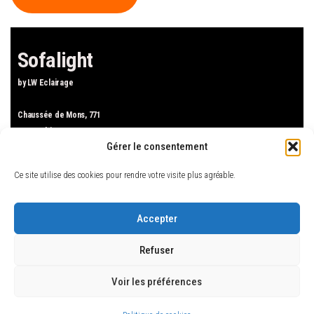
Sofalight
by LW Eclairage
Chaussée de Mons, 771
1480 Tubize
Gérer le consentement
Tel : +32.2.424.04.44
Mail : sofalight.tubize(at)gmail.com
Ce site utilise des cookies pour rendre votre visite plus agréable.
Accueil
Luminaires
Accepter
Canapés
Refuser
Mobilier de jardin
Nos marques
Voir les préférences
About us