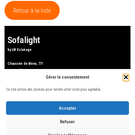
Retour à la liste
Sofalight
by LW Eclairage
Chaussée de Mons, 771
1480 Tubize
Gérer le consentement
Tel : +32.2.424.04.44
Mail : sofalight.tubize(at)gmail.com
Ce site utilise des cookies pour rendre votre visite plus agréable.
Accueil
Luminaires
Accepter
Canapés
Refuser
Mobilier de jardin
Nos marques