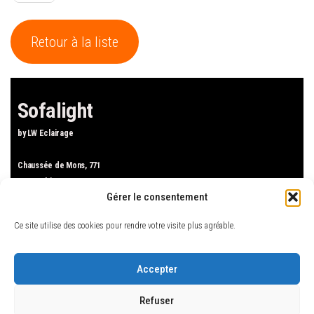
Retour à la liste
Sofalight
by LW Eclairage
Chaussée de Mons, 771
1480 Tubize
Gérer le consentement
Tel : +32.2.424.04.44
Mail : sofalight.tubize(at)gmail.com
Ce site utilise des cookies pour rendre votre visite plus agréable.
Accueil
Luminaires
Accepter
Canapés
Refuser
Mobilier de jardin