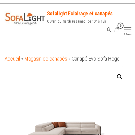
Sofalight Eclairage et canapés
Ouvert du mardi au samedi de 10h à 18h
0
Menu
Accueil
»
Magasin de canapés
»
Canapé Evo Sofa Hegel