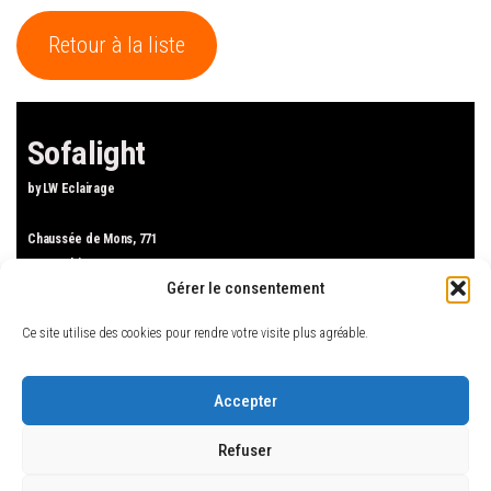
Retour à la liste
Sofalight
by LW Eclairage
Chaussée de Mons, 771
1480 Tubize
Gérer le consentement
Tel : +32.2.424.04.44
Mail : sofalight.tubize(at)gmail.com
Ce site utilise des cookies pour rendre votre visite plus agréable.
Accueil
Luminaires
Accepter
Canapés
Refuser
Mobilier de jardin