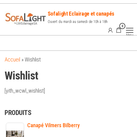
Sofalight Eclairage et canapés
Ouvert du mardi au samedi de 10h à 18h
0
Menu
Accueil
»
Wishlist
Wishlist
[yith_wcwl_wishlist]
PRODUITS
Canapé Vilmers Bilberry