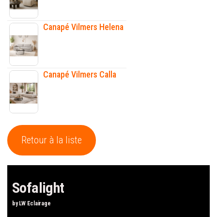
Canapé Vilmers Helena
Canapé Vilmers Calla
Retour à la liste
Sofalight
by LW Eclairage