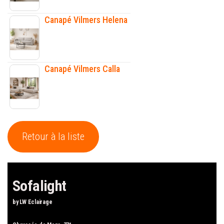
Canapé Vilmers Helena
Canapé Vilmers Calla
Retour à la liste
Sofalight
by LW Eclairage