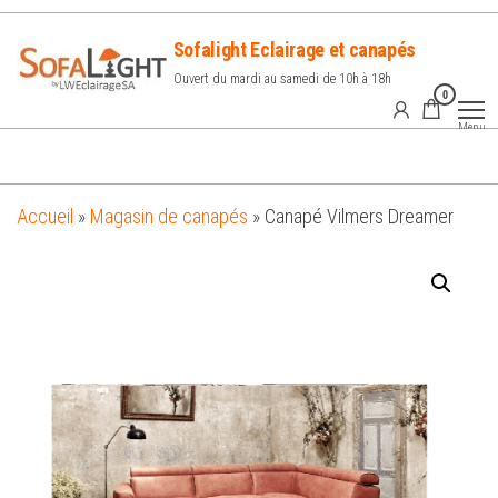
Sofalight Eclairage et canapés
Ouvert du mardi au samedi de 10h à 18h
0
Menu
Accueil
»
Magasin de canapés
»
Canapé Vilmers Dreamer